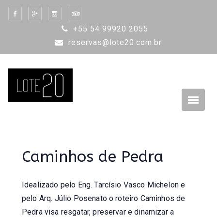
Skip
to
+55 54 99920 2055
content
reservas@lote20.com.br
Caminhos de Pedra
Idealizado pelo Eng. Tarcísio Vasco Michelon e
pelo Arq. Júlio Posenato o roteiro Caminhos de
Pedra visa resgatar, preservar e dinamizar a