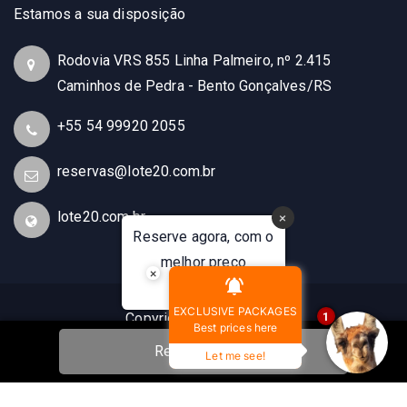
Estamos a sua disposição
Rodovia VRS 855 Linha Palmeiro, nº 2.415
Caminhos de Pedra - Bento Gonçalves/RS
+55 54 99920 2055
reservas@lote20.com.br
lote20.com.br
Reserve agora, com o
melhor preço
×
garantido
EXCLUSIVE PACKAGES
▼
Copyright LOTE20 Hotel
1
Best prices here
Boutique 2026 | CNPJ
Reservar Agora
Let me see!
15.196.838/0001-70